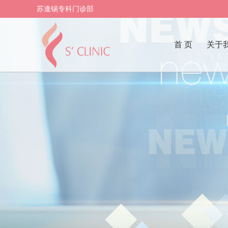
苏逢锡专科门诊部
首 页
关于