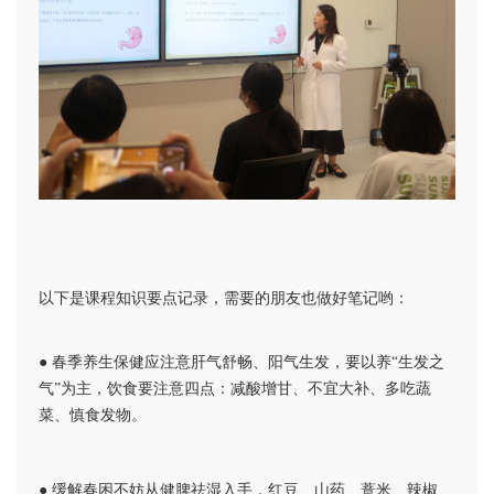
以下是课程知识要点记录，需要的朋友也做好笔记哟：
● 春季养生保健应注意肝气舒畅、阳气生发，要以养“生发之
气”为主，饮食要注意四点：减酸增甘、不宜大补、多吃蔬
菜、慎食发物。
● 缓解春困不妨从健脾祛湿入手，红豆、山药、薏米、辣椒、