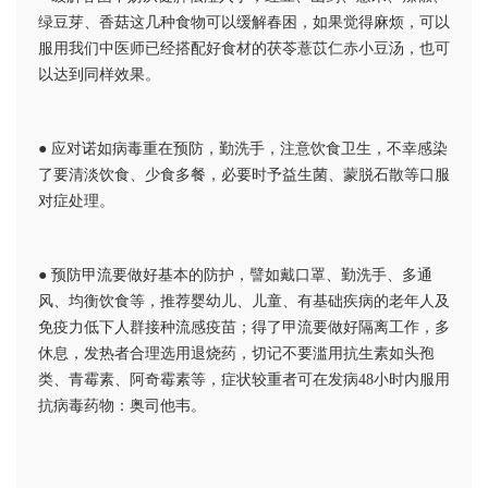
绿豆芽、香菇这几种食物可以缓解春困，如果觉得麻烦，可以
服用我们中医师已经搭配好食材的茯苓薏苡仁赤小豆汤，也可
以达到同样效果。
● 应对诺如病毒重在预防，勤洗手，注意饮食卫生，不幸感染
了要清淡饮食、少食多餐，必要时予益生菌、蒙脱石散等口服
对症处理。
● 预防甲流要做好基本的防护，譬如戴口罩、勤洗手、多通
风、均衡饮食等，推荐婴幼儿、儿童、有基础疾病的老年人及
免疫力低下人群接种流感疫苗；得了甲流要做好隔离工作，多
休息，发热者合理选用退烧药，切记不要滥用抗生素如头孢
类、青霉素、阿奇霉素等，症状较重者可在发病48小时内服用
抗病毒药物：奥司他韦。