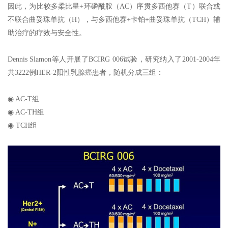
因此，为比较多柔比星+环磷酰胺（AC）序贯多西他赛（T）联合或
不联合曲妥珠单抗（H），与多西他赛+卡铂+曲妥珠单抗（TCH）辅
助治疗的疗效与安全性。
Dennis Slamon等人开展了BCIRG 006试验，研究纳入了2001-2004年
共3222例HER-2阳性乳腺癌患者，随机分成三组：
◉ AC-T组
◉ AC-TH组
◉ TCH组