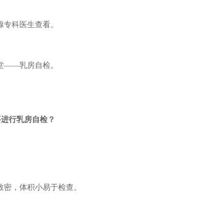
腺专科医生查看。
堂——乳房自检。
要进行乳房自检？
致密，体积小易于检查。