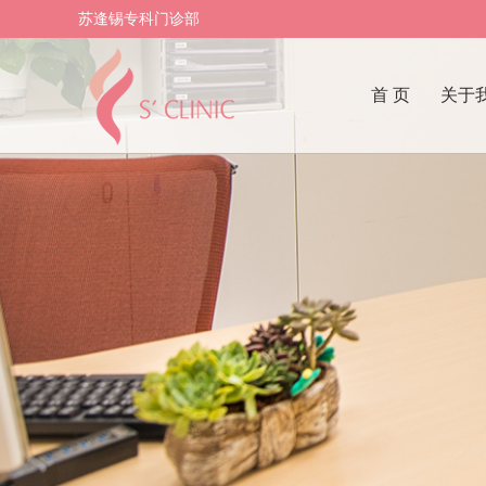
苏逢锡专科门诊部
首 页
关于