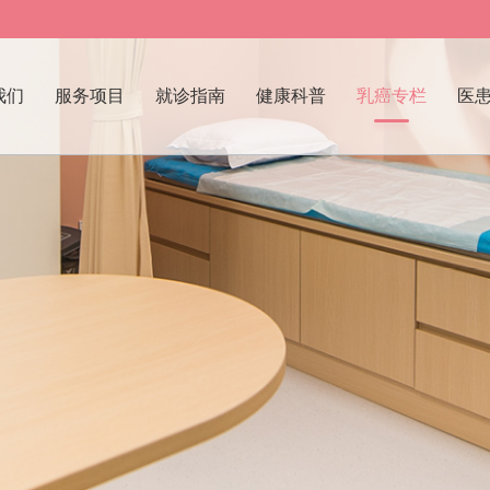
我们
服务项目
就诊指南
健康科普
乳癌专栏
医