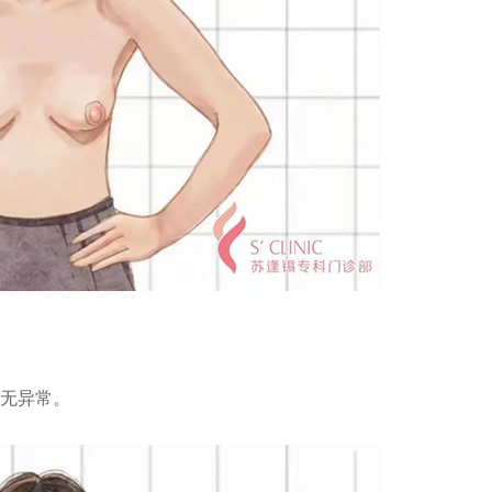
有无异常。