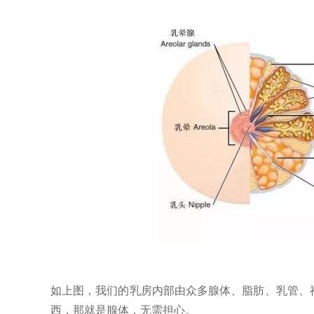
如上图，我们的乳房内部由众多腺体、脂肪、乳管、
西，那就是腺体，无需担心。