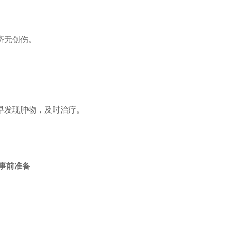
济无创伤。
早发现肿物，及时治疗。
事前准备