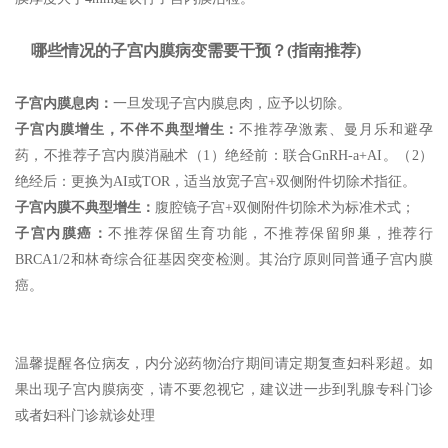
哪些情况的子宫内膜病变需要干预？(指南推荐)
子宫内膜息肉：
一旦发现子宫内膜息肉，应予以切除。
子宫内膜增生，不伴不典型增生：
不推荐孕激素、曼月乐和避孕
药，不推荐子宫内膜消融术（1）绝经前：联合GnRH-a+AI。（2）
绝经后：更换为AI或TOR，适当放宽子宫+双侧附件切除术指征。
子宫内膜不典型增生：
腹腔镜子宫+双侧附件切除术为标准术式；
子宫内膜癌：
不推荐保留生育功能，不推荐保留卵巢，推荐行
BRCA1/2和林奇综合征基因突变检测。其治疗原则同普通子宫内膜
癌。
温馨提醒各位病友，内分泌药物治疗期间请定期复查妇科彩超。如
果出现子宫内膜病变，请不要忽视它，建议进一步到乳腺专科门诊
或者妇科门诊就诊处理