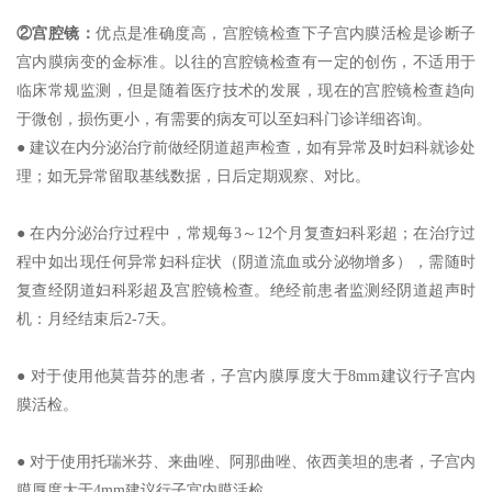
②宫腔镜：
优点是准确度高，宫腔镜检查下子宫内膜活检是诊断子
宫内膜病变的金标准。以往的宫腔镜检查有一定的创伤，不适用于
临床常规监测，但是随着医疗技术的发展，现在的宫腔镜检查趋向
于微创，损伤更小，有需要的病友可以至妇科门诊详细咨询。
● 建议在内分泌治疗前做经阴道超声检查，如有异常及时妇科就诊处
理；如无异常留取基线数据，日后定期观察、对比。
● 在内分泌治疗过程中，常规每3～12个月复查妇科彩超；在治疗过
程中如出现任何异常妇科症状（阴道流血或分泌物增多），需随时
复查经阴道妇科彩超及宫腔镜检查。绝经前患者监测经阴道超声时
机：月经结束后2-7天。
● 对于使用他莫昔芬的患者，子宫内膜厚度大于8mm建议行子宫内
膜活检。
● 对于使用托瑞米芬、来曲唑、阿那曲唑、依西美坦的患者，子宫内
膜厚度大于4mm建议行子宫内膜活检。