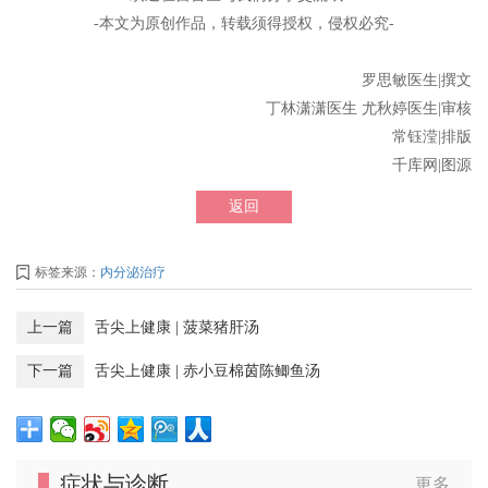
-本文为原创作品，转载须得授权，侵权必究-
罗思敏医生|撰文
丁林潇潇医生 尤秋婷医生|审核
常钰滢|排版
千库网|图源
返回
标签来源：
内分泌治疗
上一篇
舌尖上健康 | 菠菜猪肝汤
下一篇
舌尖上健康 | 赤小豆棉茵陈鲫鱼汤
症状与诊断
更多