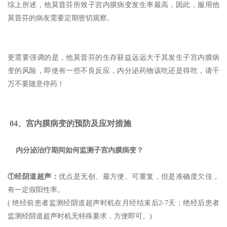
综上所述，他莫昔芬所致子宫内膜病变发生率最高，因此，服用他
莫昔芬的病友需要定期密切观察。
更需要强调的是，他莫昔芬的生存获益远远大于其发生子宫内膜病
变的风险，即使有一些不良反应，内分泌药物该吃还是得吃，请千
万不要随意停药！
04、宫内膜病变的预防及应对措施
内分泌治疗期间如何监测子宫内膜病变？
①经阴道超声：
优点是无创、最方便、可重复，但是准确度欠佳，
有一定假阳性率。
( 绝经前患者监测经阴道超声时机在月经结束后2-7天；绝经后患者
监测经阴道超声时机无特殊要求，方便即可。)