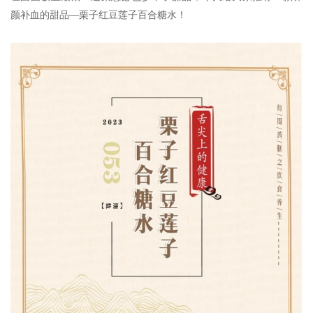
颜补血的甜品—栗子红豆莲子百合糖水！