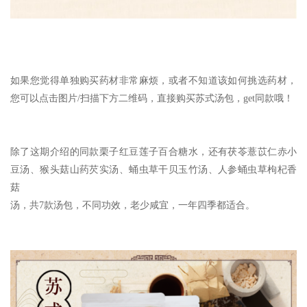
如果您觉得单独购买药材非常麻烦，或者不知道该如何挑选药材，
您可以点击图片/扫描下方二维码，直接购买苏式汤包，get同款哦！
除了这期介绍的同款栗子红豆莲子百合糖水，还有茯苓薏苡仁赤小
豆汤、猴头菇山药芡实汤、蛹虫草干贝玉竹汤、人参蛹虫草枸杞香
菇
汤，共7款汤包，不同功效，老少咸宜，一年四季都适合。