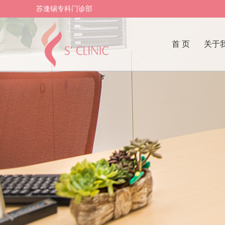
苏逢锡专科门诊部
首 页
关于