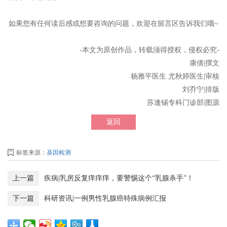
如果您有任何读后感或想要咨询的问题，欢迎在留言区告诉我们哦~
-本文为原创作品，转载须得授权，侵权必究-
康倩|撰文
杨雅平医生 尤秋婷医生|审核
刘乔宁|排版
苏逢锡专科门诊部|图源
返回
标签来源：
基因检测
上一篇
疾病|乳房反复痒痒痒，要警惕这个“乳腺杀手”！
下一篇
科研资讯|一例男性乳腺癌特殊病例汇报